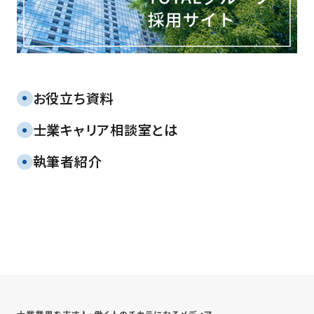
合同就職説明会に参加します
【TAC主催：8月7日（東京）・8月
8日（大阪）、大原主催：8月8日
（東京）】
2026.07.17
お役立ち資料
TOTAL Groupオンライン会社
説明会(7月・8月)のご案内
士業キャリア相談室とは
2026.07.17
執筆者紹介
税理士法人TOTALのTVCM放
映中
2026.07.22