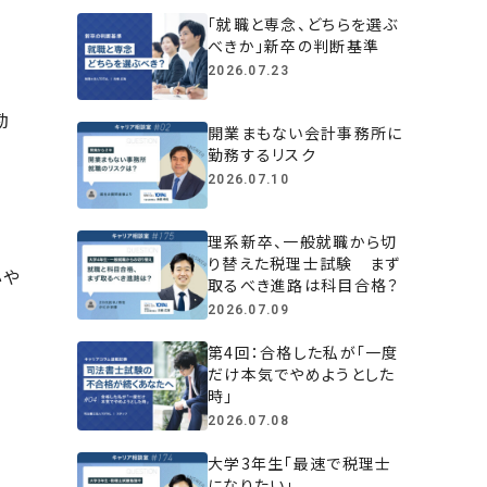
「就職と専念、どちらを選ぶ
べきか」新卒の判断基準
2026.07.23
勤
開業まもない会計事務所に
勤務するリスク
2026.07.10
理系新卒、一般就職から切
り替えた税理士試験 まず
心や
取るべき進路は科目合格？
2026.07.09
第4回：合格した私が「一度
だけ本気でやめようとした
時」
2026.07.08
大学3年生「最速で税理士
になりたい」