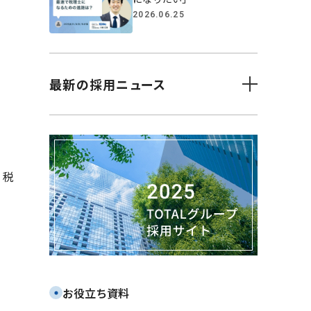
2026.06.25
最新の採用ニュース
横浜市立大学の学生へ向
けた税理士業界講義に登
壇しました(7月28日開催)
2026.08.05
大原キャリアナビHPにて
、税
「会社紹介動画」を公開中
2026.08.03
合同就職説明会に参加しま
す【TAC主催：8月7日（東
京）・8月8日（大阪）、大原
主催：8月8日（東京）】
2026.07.17
お役立ち資料