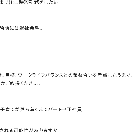
まで)は、時短
勤務をしたい
。
6時頃には退社希望。
、目標、ワ
ークライフバランスとの兼ね合いを考慮したうえで
かご教授ください。
、子育てが落
ち着くまでパート→正社員
用される可能性が
ありますか。