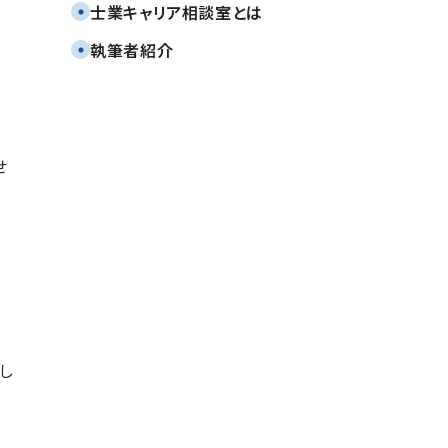
TOTAL Groupオンライン
士業キャリア相談室とは
会社説明会(7月・8月)のご
案内
執筆者紹介
2026.07.17
税理士法人TOTALの
TVCM放映中
2026.07.22
せ
し