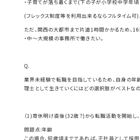
・子育てが落ち着くまで(下の子が小学校中学年頃
(フレックス制度等を利用出来るならフルタイム可)
ただ、関西の大都市まで片道1時間かかるため、
1
・中～大規模の事務所で働きたい。
Q.
業界未経験で転職を目指しているため、自身の年齢
理士として
生きていくにはどの選択肢がベストなの
（1)育休明け直後(32歳？)から転職活動を開始し
問題点:年齢
この場合、何歳頃までであれば、正社員として採