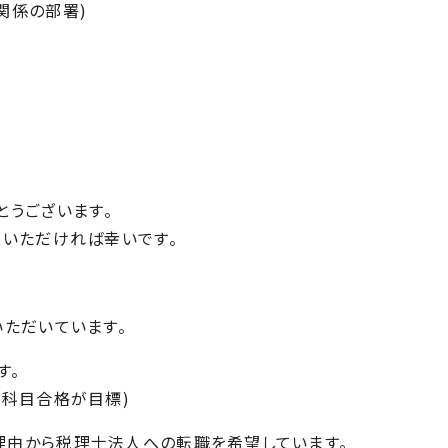
関係の部署)
とうございます
。
スいただければ
幸いです。
いただいていま
す。
す。
3科目合格が目
標)
理由から税理士法
人への転職を希望しています。