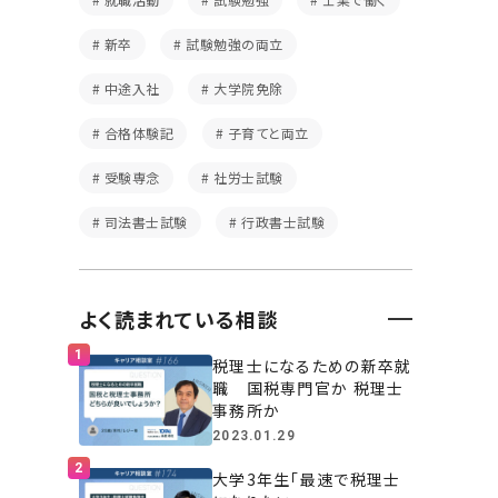
新卒
試験勉強の両立
中途入社
大学院免除
合格体験記
子育てと両立
受験専念
社労士試験
司法書士試験
行政書士試験
よく読まれている相談
税理士になるための新卒就
職 国税専門官か 税理士
事務所か
2023.01.29
大学3年生「最速で税理士