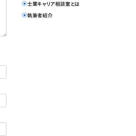
TOTAL Groupオンライン
士業キャリア相談室とは
会社説明会(7月・8月)のご
案内
執筆者紹介
2026.07.17
税理士法人TOTALの
TVCM放映中
2026.07.22