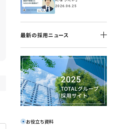
2026.06.25
最新の採用ニュース
横浜市立大学の学生へ向
けた税理士業界講義に登
壇しました(7月28日開催)
2026.08.05
大原キャリアナビHPにて
「会社紹介動画」を公開中
2026.08.03
合同就職説明会に参加しま
す【TAC主催：8月7日（東
京）・8月8日（大阪）、大原
主催：8月8日（東京）】
2026.07.17
お役立ち資料